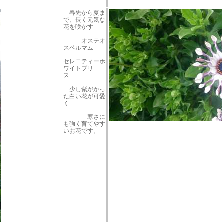
春先から夏ま
で、長く元気な
花を咲かす
オステオ
スペルマム
セレニティーホ
ワイトブリ
ス
少し紫がかっ
た白い花が可愛
く
寒さに
も強く育てやす
いお花です。