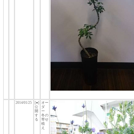
2014/01/25
[●]
オー
公
ダ
開
ー
す
冬の
る
寄せ
植
え