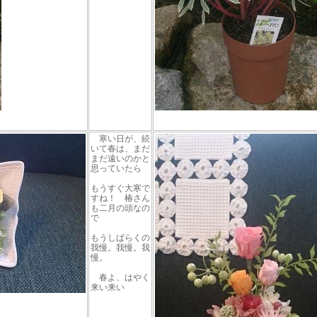
寒い日が、続
いて春は、まだ
まだ遠いのかと
思っていたら
もうすぐ大寒で
すね！ 椿さん
も二月の頭なの
で
もうしばらくの
我慢。我慢。我
慢。
春よ、はやく
来い来い