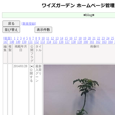
■blog■
[新規登録]
[前頁]
1
2
3
4
5
6
7
8
9
10
11
12
13
14
15
16
17
18
19
20
21
22
23
24
25
147
148
149
150
151
152
153
154
155
156
157
158
159
160
161
162
163
164
編
複
掲載年月
公
タイ
画像01
集
製
日
開
トル
フ
ラ
グ
2014/01/28
[●]
最新
公
入荷
開
グリ
す
ー
る
ン