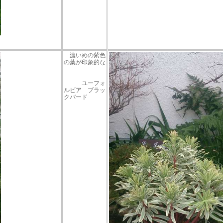
濃いめの紫色
の葉が印象的な
ユーフォ
ルビア ブラッ
クバード