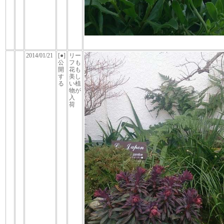
2014/01/21
[●]
リー
公
フも
開
花も
す
美し
る
い植
物が
入
荷