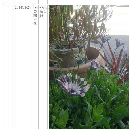
2014/01/24
[●]
不思
公
議な
開
形
す
る