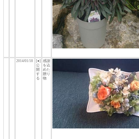
2014/01/18
[●]
感謝
公
を込
開
めた
す
贈り
る
物