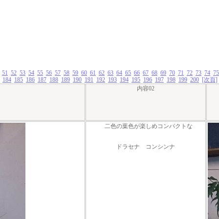
51
52
53
54
55
56
57
58
59
60
61
62
63
64
65
66
67
68
69
70
71
72
73
74
75
184
185
186
187
188
189
190
191
192
193
194
195
196
197
198
199
200
[次頁]
内容02
二色の葉色が楽しめコンパクトな
ドラセナ コンシンナ